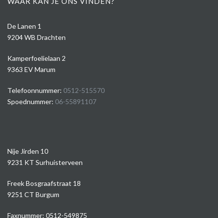
WAAR KAN JE ONS VINDEN?
De Lanen 1
9204 WB Drachten
Kamperfoelielaan 2
9363 EV Marum
Telefoonnummer:
0512-515570
Spoednummer:
06-55891107
Nije Jirden 10
9231 KT Surhuisterveen
Freek Bosgraafstraat 18
9251 CT Burgum
Faxnummer: 0512-549875