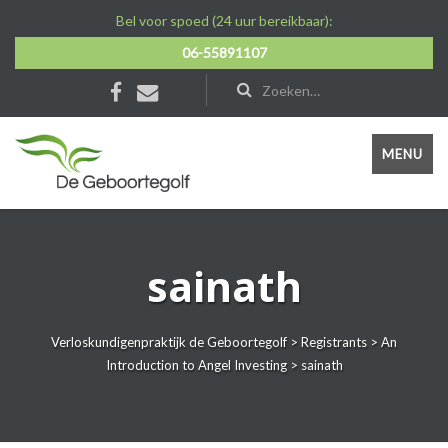
Bel voor spoed (24 uur bereikbaar):
06-55891107
MENU
sainath
Verloskundigenpraktijk de Geboortegolf
>
Registrants
>
An
Introduction to Angel Investing
>
sainath