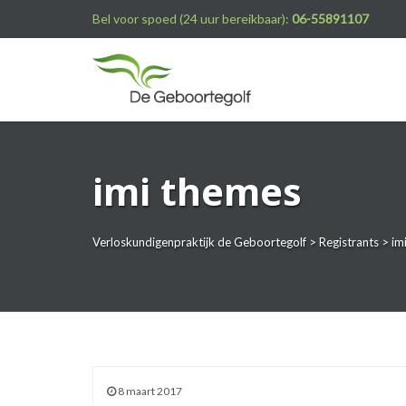
Bel voor spoed (24 uur bereikbaar):
06-55891107
imi themes
Verloskundigenpraktijk de Geboortegolf
>
Registrants
>
im
8 maart 2017