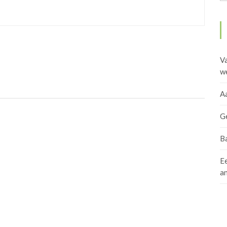
Va
w
A
Ge
Ba
Ee
an