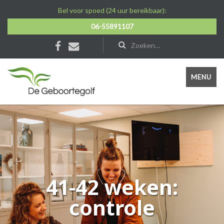
Bel voor spoed (24 uur bereikbaar):
06-55891107
MENU
41-42 weken:
controle