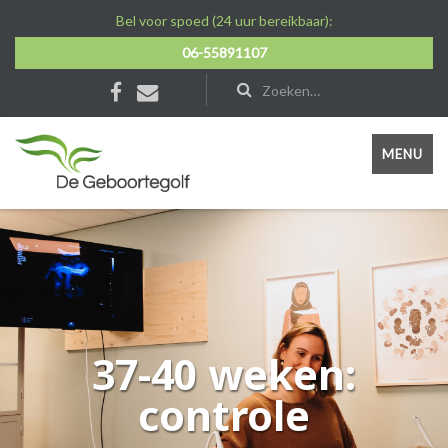
Bel voor spoed (24 uur bereikbaar):
06-55891107
MENU
37-40 weken:
controle