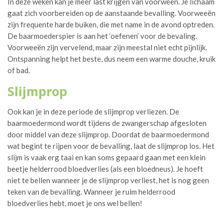
In deze weken kan je meer last krijgen van voorweën. Je lichaam
gaat zich voorbereiden op de aanstaande bevalling. Voorweeën
zijn frequente harde buiken, die met name in de avond optreden.
De baarmoederspier is aan het ‘oefenen’ voor de bevaling.
Voorweeën zijn vervelend, maar zijn meestal niet echt pijnlijk.
Ontspanning helpt het beste, dus neem een warme douche, kruik
of bad.
Slijmprop
Ook kan je in deze periode de slijmprop verliezen. De
baarmoedermond wordt tijdens de zwangerschap afgesloten
door middel van deze slijmprop. Doordat de baarmoedermond
wat begint te rijpen voor de bevalling, laat de slijmprop los. Het
slijm is vaak erg taai en kan soms gepaard gaan met een klein
beetje helderrood bloedverlies (als een bloedneus). Je hoeft
niet te bellen wanneer je de slijmprop verliest, het is nog geen
teken van de bevalling. Wanneer je ruim helderrood
bloedverlies hebt, moet je ons wel bellen!