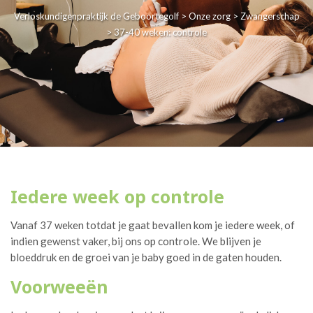
Verloskundigenpraktijk de Geboortegolf
>
Onze zorg
>
Zwangerschap
>
37-40 weken: controle
Iedere week op controle
Vanaf 37 weken totdat je gaat bevallen kom je iedere week, of
indien gewenst vaker, bij ons op controle. We blijven je
bloeddruk en de groei van je baby goed in de gaten houden.
Voorweeën