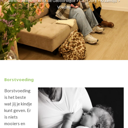
Verloskundigenpraktijk de Geboortegolf
>
Onze zorg
>
Kraamtijd
>
Voeding
Borstvoeding
Borstvoeding
is het beste
wat jij je kindje
kunt geven. Er
is niets
mooiers en