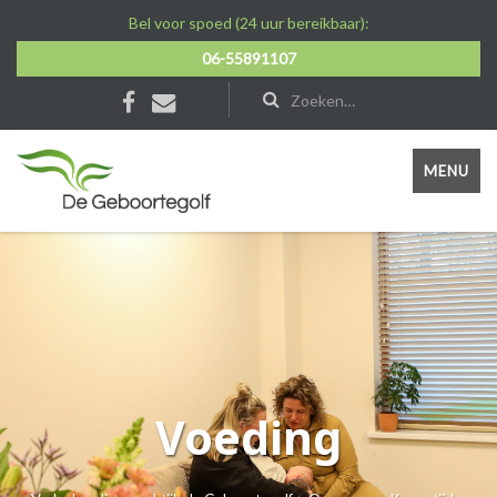
Bel voor spoed (24 uur bereikbaar):
06-55891107
MENU
Voeding