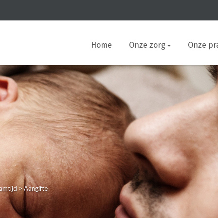
Home
Onze zorg
Onze pra
amtijd
>
Aangifte