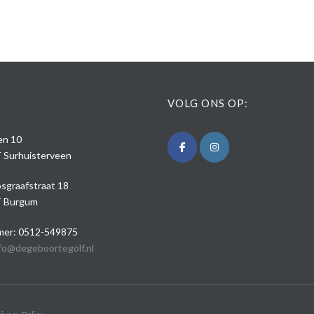
VOLG ONS OP:
den 10
 Surhuisterveen
sgraafstraat 18
 Burgum
er: 0512-549875
fo@degeboortegolf.nl