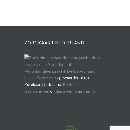
ZORGKAART NEDERLAND
Verloskundigenpraktijk De Geboortegolf,
locatie Drachten
is gewaardeerd op
ZorgkaartNederland.
Bekijk alle
waarderingen
of
plaats een waardering