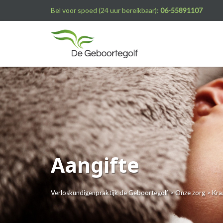
Bel voor spoed (24 uur bereikbaar):
06-55891107
Aangifte
Verloskundigenpraktijk de Geboortegolf
>
Onze zorg
>
Kra