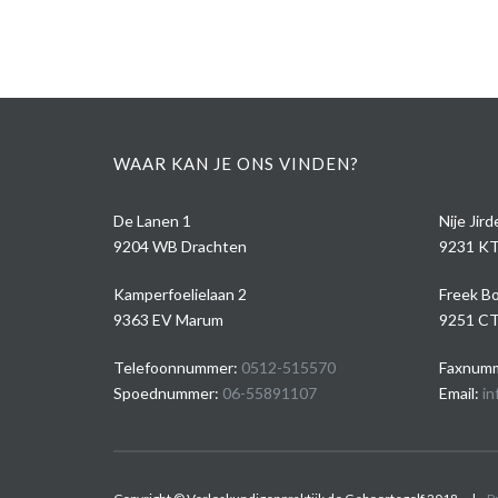
WAAR KAN JE ONS VINDEN?
De Lanen 1
Nije Jir
9204 WB Drachten
9231 KT
Kamperfoelielaan 2
Freek Bo
9363 EV Marum
9251 CT
Telefoonnummer:
0512-515570
Faxnumm
Spoednummer:
06-55891107
Email:
in