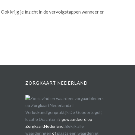
e. Ook krijg je inzicht in de vervolgstappen wanneer er
ZORGKAART NEDERLAND
Verloskundigenpraktijk De Geboortegolf,
locatie Drachten
is gewaardeerd op
ZorgkaartNederland.
Bekijk alle
waarderingen
of
plaats een waardering