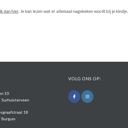
ik dan hier
. Je kan lezen wat er allemaal nagekeken wordt bij je kindj
VOLG ONS OP:
den 10
 Surhuisterveen
sgraafstraat 18
 Burgum