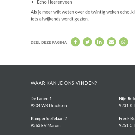
Echo Heerenveen
Als je meer wilt weten over de twintig weken echo,
kl
iets afwijkends wordt gezien.
DEEL DEZE PAGINA
WAAR KAN JE ONS VINDEN?
De Lanen 1
Nije Jir
9204 WB Drachten
9231 KT
Kamperfoelielaan 2
Freek Bo
9363 EV Marum
9251 CT