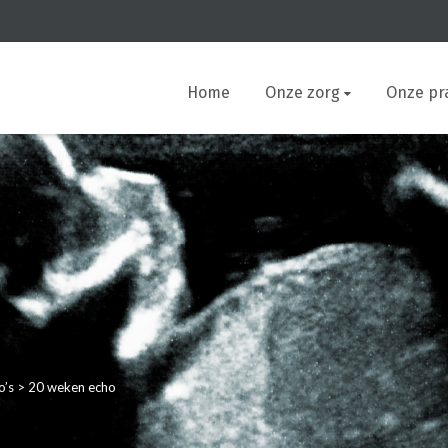
Home
Onze zorg
Onze pra
o’s
>
20 weken echo